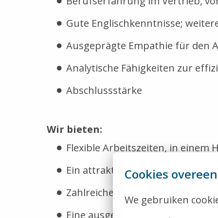
Berufserfahrung im Vertrieb, vo
Gute Englischkenntnisse; weiter
Ausgeprägte Empathie für den 
Analytische Fähigkeiten zur eff
Abschlussstärke
Wir bieten:
Flexible Arbeitszeiten, in einem
Ein attraktives Fixgehalt + zusät
Cookies overee
Zahlreiche Trainings- und Weit
We gebruiken cookie
Eine ausgezeichnete, geförderte 