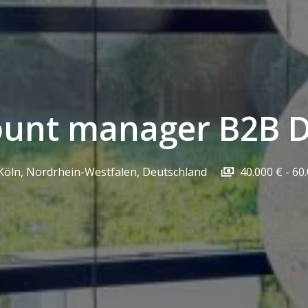
ount manager B2B 
Köln
,
Nordrhein-Westfalen
,
Deutschland
40.000 € - 60