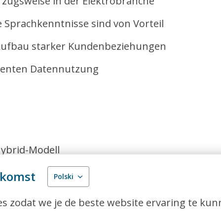
rzugsweise in der Elektrobranche
e Sprachkenntnisse sind von Vorteil
Aufbau starker Kundenbeziehungen
izienten Datennutzung
 Hybrid-Modell
zliche Boni
nkomst
Polski
erbildungsmöglichkeiten
s zodat we je de beste website ervaring te kun
betriebliche Altersvorsorge