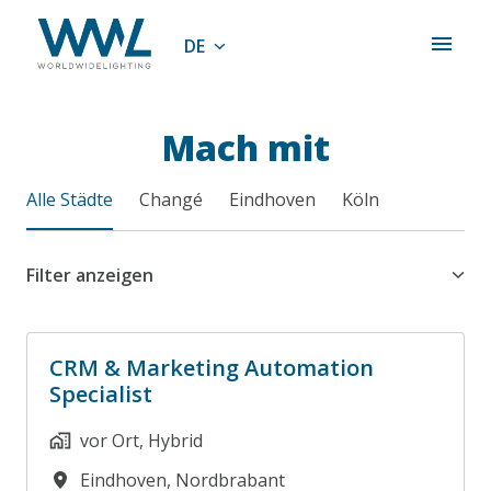
Zum
Inhalt
DE
Startseite
springen
Mach mit
Alle Städte
Changé
Eindhoven
Köln
Filter anzeigen
CRM & Marketing Automation
Specialist
vor Ort, Hybrid
Eindhoven
,
Nordbrabant