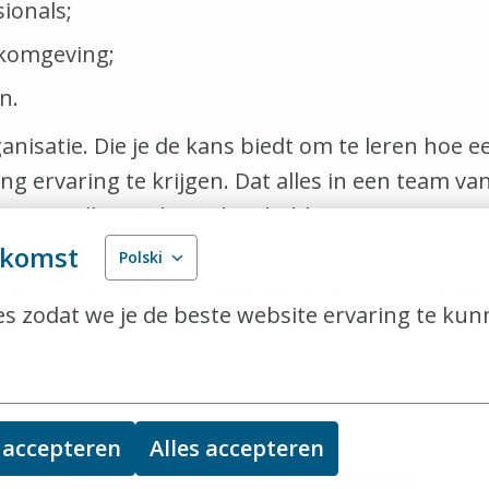
ionals;
rkomgeving;
n.
anisatie. Die je de kans biedt om te leren hoe 
g ervaring te krijgen. Dat alles in een team van 
een gezellige tijd mee kan hebben.
nkomst
Polski
 functie, of wil je meer informatie over deze fu
s zodat we je de beste website ervaring te kun
r nog meer informatie kun je contact opnemen m
 accepteren
Alles accepteren