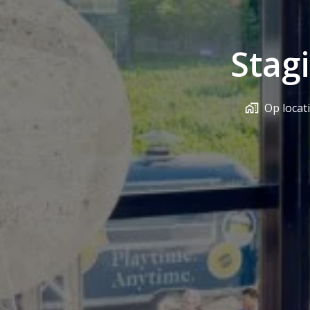
Stag
Op locat