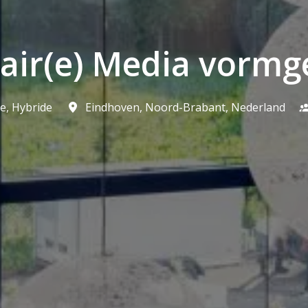
iair(e) Media vormg
ie, Hybride
Eindhoven
,
Noord-Brabant
,
Nederland