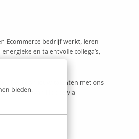
een Ecommerce bedrijf werkt, leren
energieke en talentvolle collega’s,
nctie? Deel dan jouw talenten met ons
nen bieden.
et Christel van Hoppe via