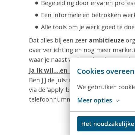
Begeleiding door ervaren profess
Een informele en betrokken we
Alle tools om je werk goed te doe
Dat alles bij een zeer
ambitieuze
org
over verlichting en nog meer marketin
waar je naast veel van kan leren ook 
Cookies overee
Ja ik wil….en hoe nu verder
Ben jij de juiste kandidaat voor deze
We gebruiken cookie
via de ‘apply’ button hieronder. Voo
telefoonnummer 06-14320007.
Meer opties
Het noodzakelijke